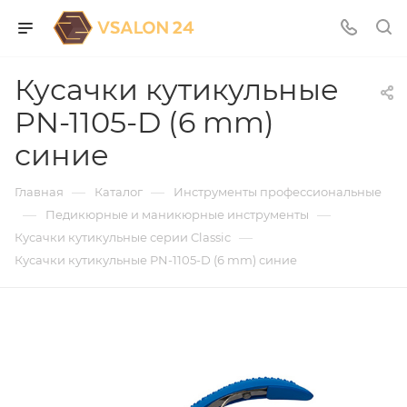
Кусачки кутикульные
PN-1105-D (6 mm)
синие
—
—
Главная
Каталог
Инструменты профессиональные
—
—
Педикюрные и маникюрные инструменты
—
Кусачки кутикульные серии Classic
Кусачки кутикульные PN-1105-D (6 mm) синие