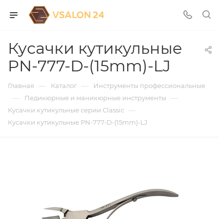
Кусачки кутикульные
PN-777-D-(15mm)-LJ
—
—
Главная
Каталог
Инструменты профессиональные
—
—
Педикюрные и маникюрные инструменты
—
Кусачки кутикульные серии Classic
Кусачки кутикульные PN-777-D-(15mm)-LJ