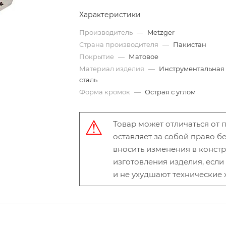
Характеристики
Производитель
—
Metzger
Страна производителя
—
Пакистан
Покрытие
—
Матовое
Материал изделия
—
Инструментальная
сталь
Форма кромок
—
Острая с углом
Товар может отличаться от
оставляет за собой право 
вносить изменения в конст
изготовления изделия, есл
и не ухудшают технические 