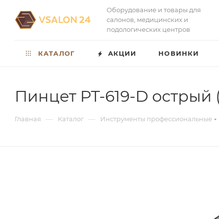
Оборудование и товары для
салонов, медицинских и
подологических центров
КАТАЛОГ
АКЦИИ
НОВИНКИ
Пинцет PT-619-D острый 
—
—
Главная
Каталог
Инструменты профессиональные