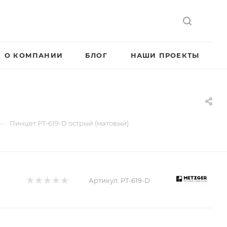
О КОМПАНИИ
БЛОГ
НАШИ ПРОЕКТЫ
—
Пинцет PT-619-D острый (матовый)
Артикул:
PT-619-D