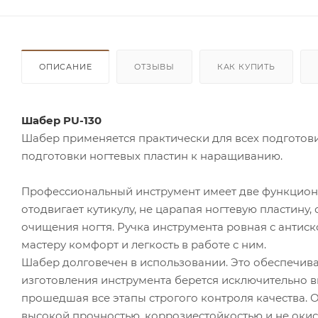
ОПИСАНИЕ
ОТЗЫВЫ
КАК КУПИТЬ
Шабер PU-130
Шабер применяется практически для всех подготов
подготовки ногтевых пластин к наращиванию.
Профессиональный инструмент имеет две функционал
отодвигает кутикулу, не царапая ногтевую пластину, 
очищения ногтя. Ручка инструмента ровная с антиск
мастеру комфорт и легкость в работе с ним.
Шабер долговечен в использовании. Это обеспечива
изготовления инструмента берется исключительно 
прошедшая все этапы строгого контроля качества. 
высокой прочностью, коррозиестойкостью и не окис