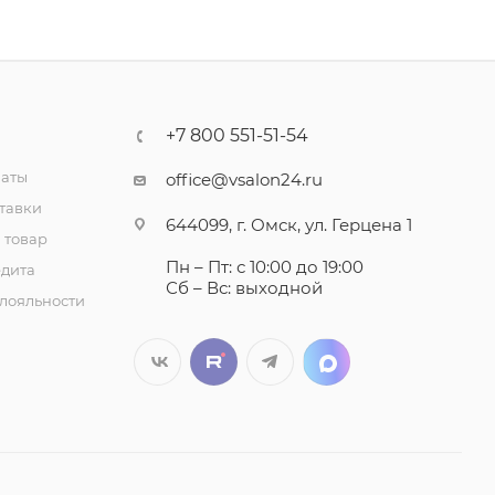
+7 800 551-51-54
латы
office@vsalon24.ru
тавки
644099, г. Омск, ул. Герцена 1
 товар
Пн – Пт: с 10:00 до 19:00
едита
Сб – Вс: выходной
лояльности