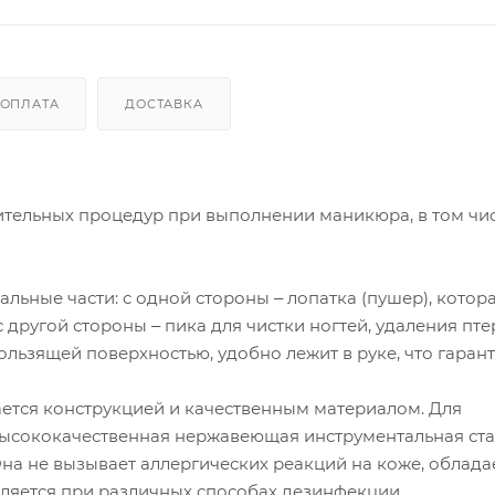
ОПЛАТА
ДОСТАВКА
ительных процедур при выполнении маникюра, в том чис
ьные части: с одной стороны ‒ лопатка (пушер), котор
с другой стороны ‒ пика для чистки ногтей, удаления пте
ользящей поверхностью, удобно лежит в руке, что гаран
ется конструкцией и качественным материалом. Для
высококачественная нержавеющая инструментальная ста
Она не вызывает аллергических реакций на коже, облада
ляется при различных способах дезинфекции.