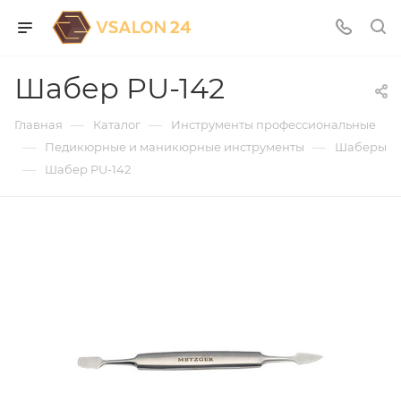
Шабер PU-142
—
—
Главная
Каталог
Инструменты профессиональные
—
—
Педикюрные и маникюрные инструменты
Шаберы
—
Шабер PU-142