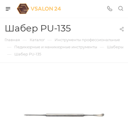
Шабер PU-135
—
—
Главная
Каталог
Инструменты профессиональные
—
—
Педикюрные и маникюрные инструменты
Шаберы
—
Шабер PU-135