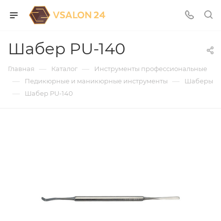
Шабер PU-140
—
—
Главная
Каталог
Инструменты профессиональные
—
—
Педикюрные и маникюрные инструменты
Шаберы
—
Шабер PU-140