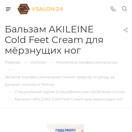
Бальзам AKILEINE
Cold Feet Cream для
мёрзнущих ног
—
—
Главная
Каталог
Косметика профессиональная
—
Akileine (профессиональная линия средств по уходу за
руками, ногами и телом)
—
Специальная серия (специфические проблемы стопы)
—
Бальзам AKILEINE Cold Feet Cream для мёрзнущих ног