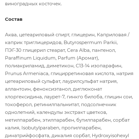
виноградных косточек.
Состав
Аква, цетеариловый спирт, глицерин, Каприловая /
каприк триглицеридов, Butyrospermum Parkii,
ПЭГ-30 глицерил стеарат, Cera Alba, пантенол,
Paraffinum Liquidum, Parfum (Аромат),
полиакриламид, диметикон, С13-14 изопарафин,
Prunus Armeniaca, глицирретиновая кислота, натрия
цетеариловый сульфат, лаурилсульфат натрия,
аллантоин, феноксиэтанол, диглюконат
хлоргексидина, лаурет-7, гинкго билоба, глицин сои,
токоферол, ретинилпальмитат, подсолнечник
однолетний, календулы экстракт цветков,
метилпарабен, этилпарабен, бутилпарабен, сорбат
калия, Isobutylparaben, пропилпарабен,
динатрийфосфата, дикалия сорбат, Hydroxyisohexyl