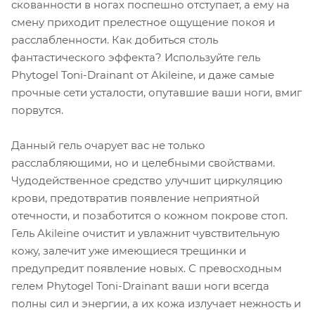
скованности в ногах поспешно отступает, а ему на
смену приходит прелестное ощущение покоя и
расслабленности. Как добиться столь
фантастического эффекта? Используйте гель
Phytogel Toni-Drainant от Akileine, и даже самые
прочные сети усталости, опутавшие ваши ноги, вмиг
порвутся.
Данный гель очарует вас не только
расслабляющими, но и целебными свойствами.
Чудодейственное средство улучшит циркуляцию
крови, предотвратив появление неприятной
отечности, и позаботится о кожном покрове стоп.
Гель Akileine очистит и увлажнит чувствительную
кожу, залечит уже имеющиеся трещинки и
предупредит появление новых. С превосходным
гелем Phytogel Toni-Drainant ваши ноги всегда
полны сил и энергии, а их кожа излучает нежность и