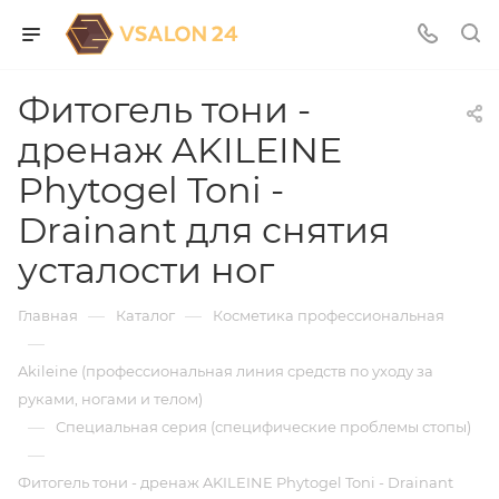
Фитогель тони -
дренаж AKILEINE
Phytogel Toni -
Drainant для снятия
усталости ног
—
—
Главная
Каталог
Косметика профессиональная
—
Akileine (профессиональная линия средств по уходу за
руками, ногами и телом)
—
Специальная серия (специфические проблемы стопы)
—
Фитогель тони - дренаж AKILEINE Phytogel Toni - Drainant