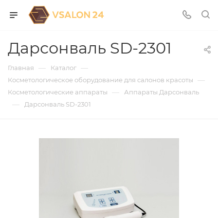
Дарсонваль SD-2301
—
—
Главная
Каталог
—
Косметологическое оборудование для салонов красоты
—
Косметологические аппараты
Аппараты Дарсонваль
—
Дарсонваль SD-2301