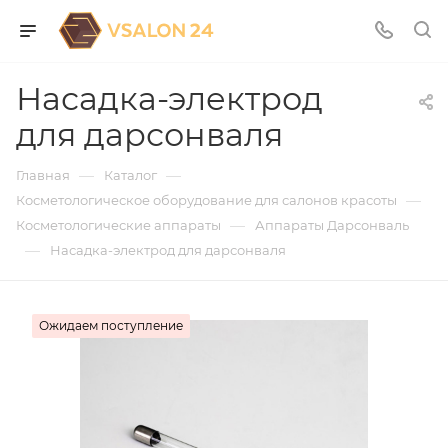
Насадка-электрод
для дарсонваля
—
—
Главная
Каталог
—
Косметологическое оборудование для салонов красоты
—
Косметологические аппараты
Аппараты Дарсонваль
—
Насадка-электрод для дарсонваля
Ожидаем поступление