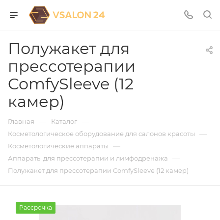
Полужакет для
прессотерапии
ComfySleeve (12
камер)
—
—
Главная
Каталог
—
Косметологическое оборудование для салонов красоты
—
Косметологические аппараты
—
Аппараты для прессотерапии и лимфодренажа
Полужакет для прессотерапии ComfySleeve (12 камер)
Рассрочка