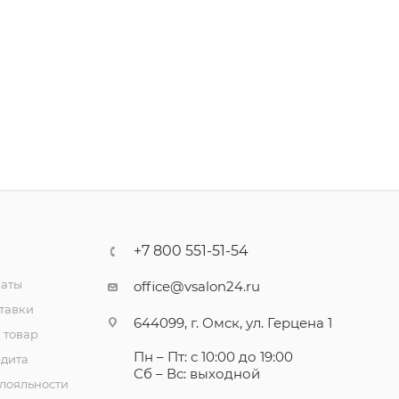
+7 800 551-51-54
латы
office@vsalon24.ru
тавки
644099, г. Омск, ул. Герцена 1
 товар
Пн – Пт: с 10:00 до 19:00
едита
Сб – Вс: выходной
лояльности