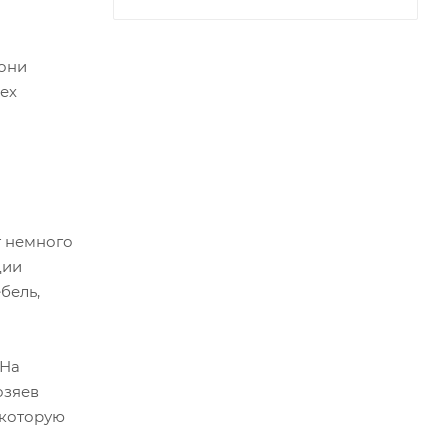
 они
рех
т немного
дии
бель,
 На
озяев
 которую