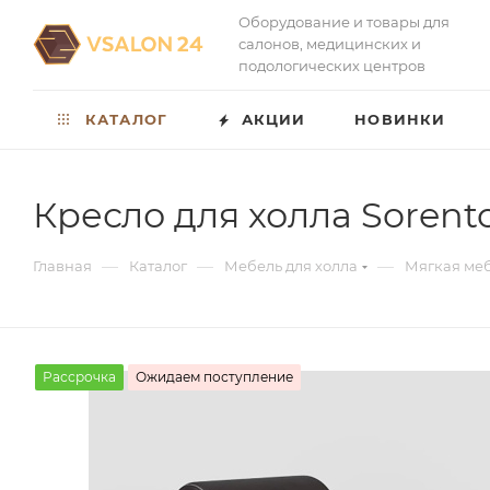
Оборудование и товары для
салонов, медицинских и
подологических центров
КАТАЛОГ
АКЦИИ
НОВИНКИ
Кресло для холла Sorent
—
—
—
Главная
Каталог
Мебель для холла
Мягкая меб
Рассрочка
Ожидаем поступление