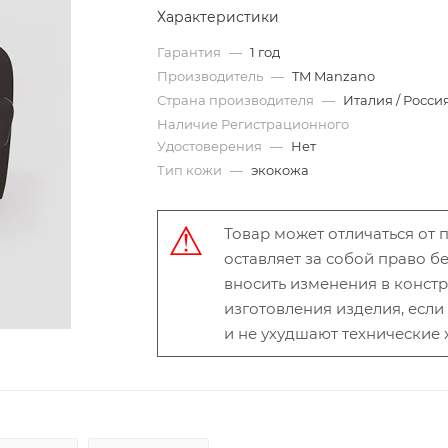
Характеристики
Гарантия
—
1 год
Производитель
—
TM Manzano
Страна производителя
—
Италия / Росси
Наличие Регистрационного
Удостоверения
—
Нет
Тип кожи
—
экокожа
Товар может отличаться от
оставляет за собой право 
вносить изменения в конст
изготовления изделия, есл
и не ухудшают технические 