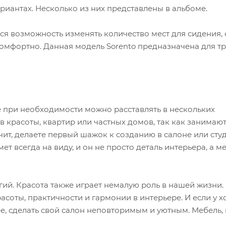
риантах. Несколько из них представлены в альбоме.
я возможность изменять количество мест для сидения,
 комфортно. Данная модель Sorento предназначена для т
 при необходимости можно расставлять в нескольких
 красоты, квартир или частных домов, так как занимаю
чит, делаете первый шажок к созданию в салоне или сту
т всегда на виду, и он не просто деталь интерьера, а ме
гий. Красота также играет немалую роль в нашей жизни.
асоты, практичности и гармонии в интерьере. И если у х
шее, сделать свой салон неповторимым и уютным. Мебель,