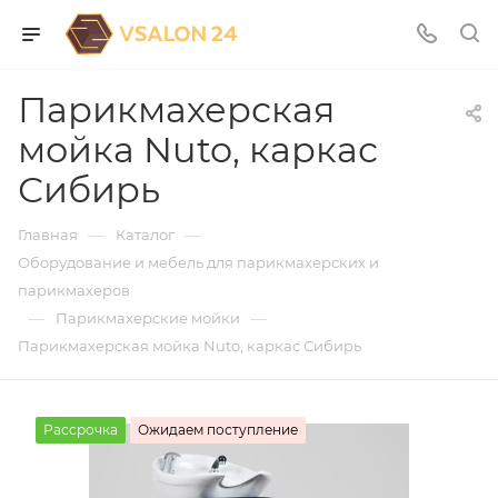
Парикмахерская
мойка Nuto, каркас
Сибирь
—
—
Главная
Каталог
Оборудование и мебель для парикмахерских и
парикмахеров
—
—
Парикмахерские мойки
Парикмахерская мойка Nuto, каркас Сибирь
Рассрочка
Ожидаем поступление