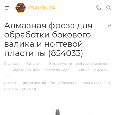
Алмазная фреза для
обработки бокового
валика и ногтевой
пластины (854033)
—
—
Главная
Каталог
Инструменты профессиональные
—
—
Фрезы для маникюра/педикюра
Алмазные фрезы
—
Алмазная фреза для обработки бокового валика и ногтевой
пластины (854033)