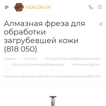
Алмазная фреза для
обработки
загрубевшей кожи
(818 050)
—
—
Главная
Каталог
Инструменты профессиональные
—
—
Фрезы для маникюра/педикюра
Алмазные фрезы
—
Алмазная фреза для обработки загрубевшей кожи (818 050)