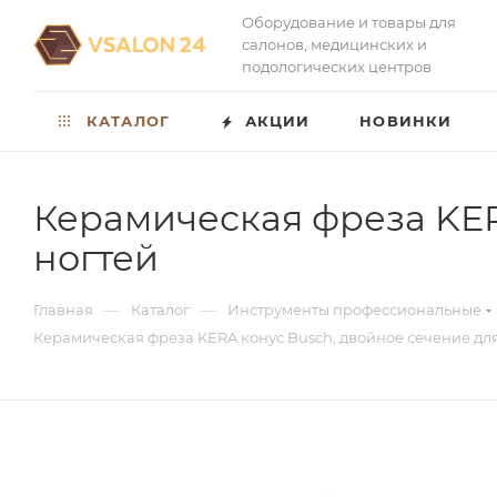
Оборудование и товары для
салонов, медицинских и
подологических центров
КАТАЛОГ
АКЦИИ
НОВИНКИ
Керамическая фреза KER
ногтей
—
—
Главная
Каталог
Инструменты профессиональные
Керамическая фреза KERA конус Busch, двойное сечение дл