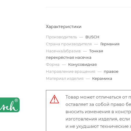
Характеристики
Производитель
—
BUSCH
Страна производителя
—
Германия
Насечка/абразив
—
Тонкая
перекрёстная насечка
Форма
—
Конусовидная
Направление вращения
—
правое
Материал изделия
—
Керамика
Товар может отличаться от
оставляет за собой право 
вносить изменения в конст
изготовления изделия, есл
и не ухудшают технические 