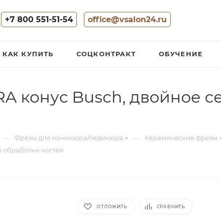
+7 800 551-51-54
office@vsalon24.ru
КАК КУПИТЬ
СОЦКОНТРАКТ
ОБУЧЕНИЕ
A конус Busch, двойное с
—
—
Фрезы для маникюра/педикюра
Керамические фрезы
я обработки ногтей
ОТЛОЖИТЬ
СРАВНИТЬ