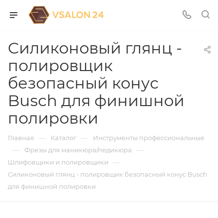
Силиконовый глянц -
полировщик
безопасный конус
Busch для финишной
полировки
—
—
Главная
Каталог
Инструменты профессиональные
—
—
Фрезы для маникюра/педикюра
—
Шлифовщики и полировщики
Силиконовый глянц - полировщик безопасный конус Busch
для финишной полировки