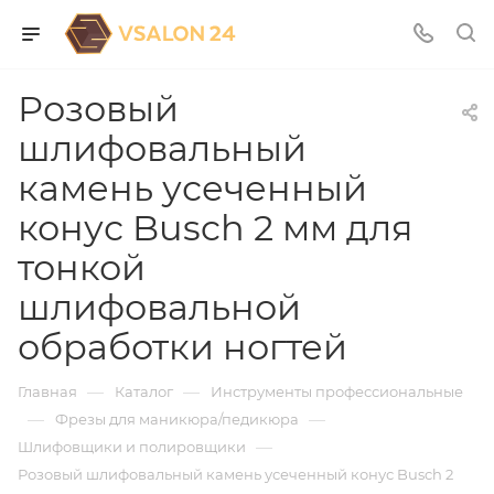
Розовый
шлифовальный
камень усеченный
конус Busch 2 мм для
тонкой
шлифовальной
обработки ногтей
—
—
Главная
Каталог
Инструменты профессиональные
—
—
Фрезы для маникюра/педикюра
—
Шлифовщики и полировщики
Розовый шлифовальный камень усеченный конус Busch 2