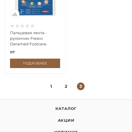
Пальцевая лента -
рулончик Fresco
Deramed Footcare
Digistrip Roll
от
ПОДРОБНЕЕ
1
2
3
КАТАЛОГ
АКЦИИ