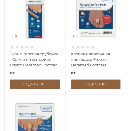
Ткане-гелевая трубочка
Клейкая войлочная
- Сетчатый материал
прокладка Fresco
Fresco Deramed Footcare
Deramed Footcare
Tubular Gel Pads (Mesh)
Horseshoe Felt Pad - в
от
от
форме подковы(36 шт. в
упак.)
ПОДРОБНЕЕ
ПОДРОБНЕЕ